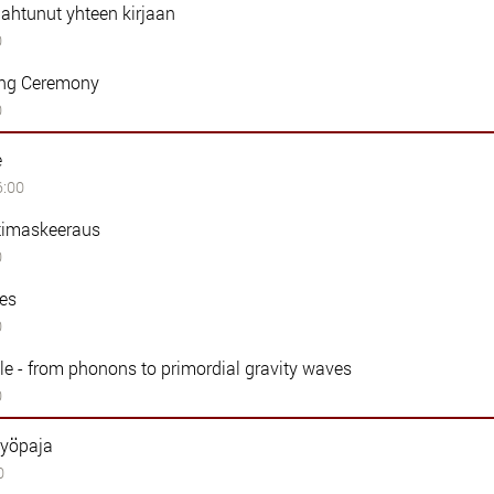
mahtunut yhteen kirjaan
0
ing Ceremony
0
e
6:00
ktimaskeeraus
0
es
0
le - from phonons to primordial gravity waves
0
työpaja
0