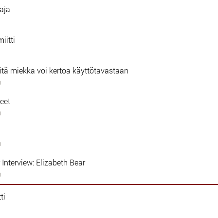
aja
iitti
: mitä miekka voi kertoa käyttötavastaan
0
teet
0
0
Interview: Elizabeth Bear
0
ti