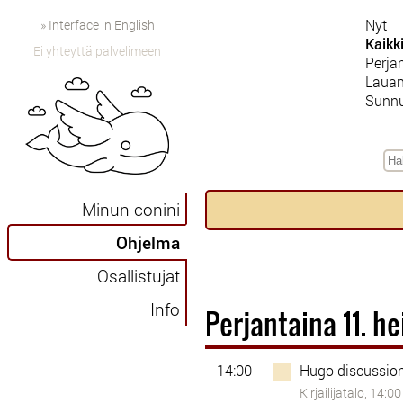
Nyt
»
Interface in English
Kaikk
Ei yhteyttä palvelimeen
Perjan
Lauan
Sunnu
Minun conini
Ohjelma
Osallistujat
Info
Perjantaina 11. h
14:00
Hugo discussio
Kirjailijatalo, 14:00