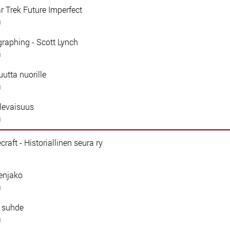
 Trek Future Imperfect
0
raphing - Scott Lynch
0
uutta nuorille
0
ulevaisuus
0
ecraft - Historiallinen seura ry
jenjako
0
n suhde
0