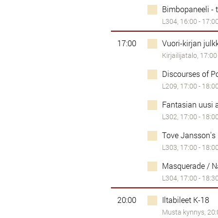
Bimbopaneeli - t
L304, 16:00 - 17:0
17:00
Vuori-kirjan julk
Kirjailijatalo, 17:00
Discourses of P
L209, 17:00 - 18:0
Fantasian uusi 
L302, 17:00 - 18:0
Tove Jansson's i
L303, 17:00 - 18:0
Masquerade / N
L304, 17:00 - 18:3
20:00
Iltabileet K-18
Musta kynnys, 20:0