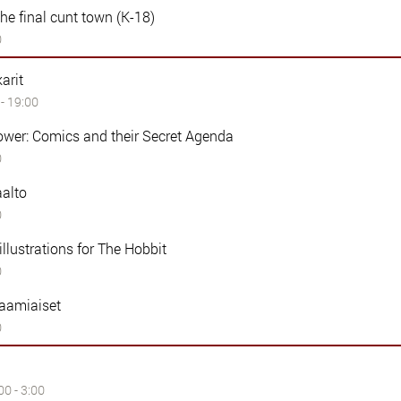
he final cunt town (K-18)
0
karit
 - 19:00
ower: Comics and their Secret Agenda
0
aalto
0
llustrations for The Hobbit
0
aamiaiset
0
0 - 3:00