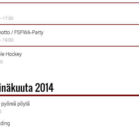
 - 17:00
notto / FSFWA-Party
 - 19:00
ble Hockey
00
einäkuuta 2014
 pyöreä pöytä
0
ading