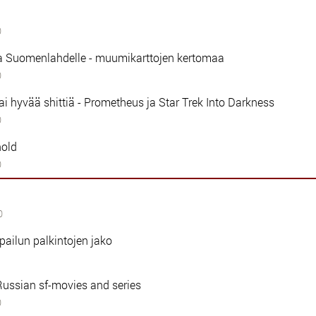
0
 Suomenlahdelle - muumikarttojen kertomaa
0
i hyvää shittiä - Prometheus ja Star Trek Into Darkness
0
hold
0
0
lpailun palkintojen jako
Russian sf-movies and series
0