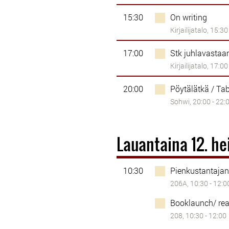
15:30
On writing
Kirjailijatalo, 15:30
17:00
Stk juhlavastaa
Kirjailijatalo, 17:00
20:00
Pöytälätkä / Ta
Sohwi, 20:00 - 22:
Lauantaina 12. h
10:30
Pienkustantajan
206A, 10:30 - 12:0
Booklaunch/ re
208, 10:30 - 12:00