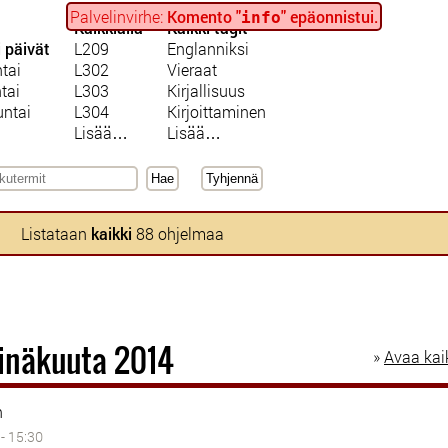
Palvelinvirhe:
Komento "
" epäonnistui.
info
Kaikkialla
Kaikki tagit
i päivät
L209
Englanniksi
tai
L302
Vieraat
tai
L303
Kirjallisuus
ntai
L304
Kirjoittaminen
Lisää…
Lisää…
Listataan
kaikki
88 ohjelmaa
einäkuuta 2014
»
Avaa kai
n
 - 15:30