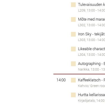
Tulevaisuuden k
L209, 13:00 - 14:0
Möte med mara
L302, 13:00 - 14:0
Iron Sky - tekijä
L303, 13:00 - 14:0
Likeable charact
L304, 13:00 - 14:0
Autographing - 
Narikka, 13:00 - 1
14:00
Kaffeeklatsch - 
Kahvio/ Green roo
Hurtta kellarissa
Kirjailijatalo, 14:00