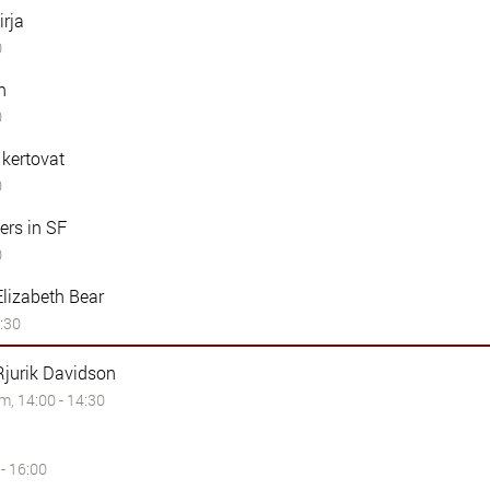
irja
0
n
0
t kertovat
0
ers in SF
0
Elizabeth Bear
3:30
Rjurik Davidson
m, 14:00 - 14:30
 - 16:00